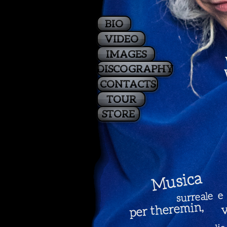
BIO
VIDEO
IMAGES
DISCOGRAPHY
CONTACTS
TOUR
STORE
Musica
surreale 
per theremin,
v