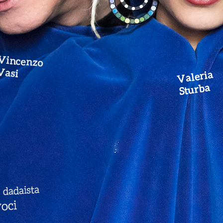
Vincenzo
Vasi
Valeria
Sturba
dadaista
e
oci