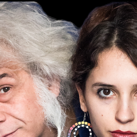
O
O
O
p
P
O
O
O
I